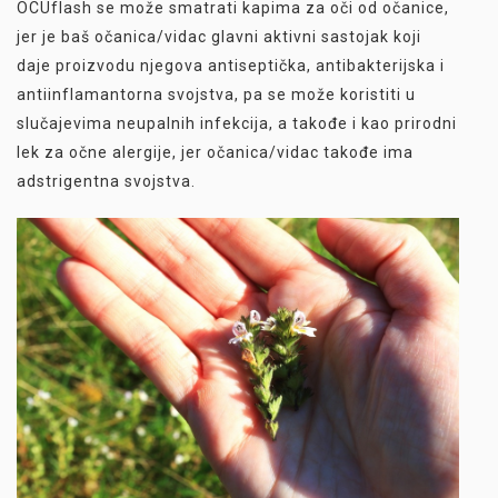
OCUflash se može smatrati kapima za oči od očanice,
jer je baš očanica/vidac glavni aktivni sastojak koji
daje proizvodu njegova antiseptička, antibakterijska i
antiinflamantorna svojstva, pa se može koristiti u
slučajevima neupalnih infekcija, a takođe i kao prirodni
lek za očne alergije, jer očanica/vidac takođe ima
adstrigentna svojstva.