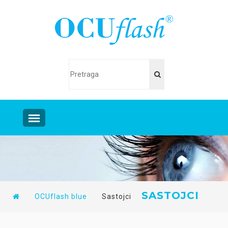
SASTOJCI
OCUflash blue
Sastojci