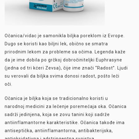
Očanica/vidac je samonikla biljka poreklom iz Evrope.
Dugo se koristi kao biljni lek, obično se smatra
prirodnim lekom za probleme sa očima. Legenda kaže
da je ime dobila po grčkoj dobročiniteljki Euphrasyne
(jedna od tri kćeri Zevsa), čije ime znači “Radost”. Ljudi
su verovali da biljka svima donosi radost, pošto leči
oči.
Očanica je biljka koja se tradicionalno koristi u
narodnoj medicini za lečenje poremećaja oka. Očanica
sadrži jedinjena, koja se zovu tanini koji sadrže
antiinflamantorne karakteristike. Očanica takođe ima
antiseptička, antiinflamantorna, antibakterijska,
antioksidativna i adstringentna svojstva.