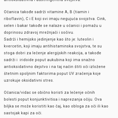
Očanica takođe sadrži vitamine A, B (tiamin i
riboflavin), C i E koji svi imaju negujuća svojstva. Cink,
selen i bakar takođe se nalaze u očanici i pomažu u
doprinosu zdravoj mrežnjači i sočivu.
Sadrži i hemijsko jedinjenje kao što je: luteolin i
kvercetin, koji imaju antihistaminska svojstva, te su
stoga dobri za lečenje alergijskih reakcija, a takođe
sadrži i iridoide poput aukubina koji ima snažno
antioksidativno dejstvo i na taj način štiti oči izložene
štetnim spoljnim faktorima poput UV zračenja koje
uzrokuje oksidativni stres.
Očanica/vidac se obično koristi za lečenje očnih
bolesti poput konjunktivitisa i naprezanja očiju. Ova
biljka se može koristiti kao čaj, kao obloga za oči ili kao
sastojak kapi za oči.