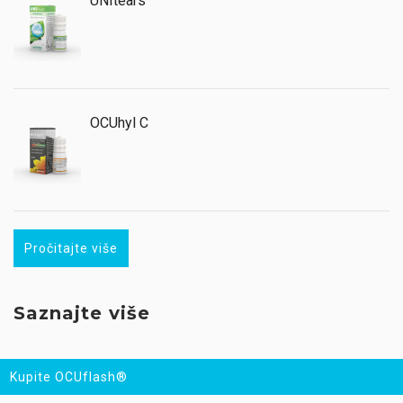
UNItears
OCUhyl C
Pročitajte više
Saznajte više
Kupite OCUflash®